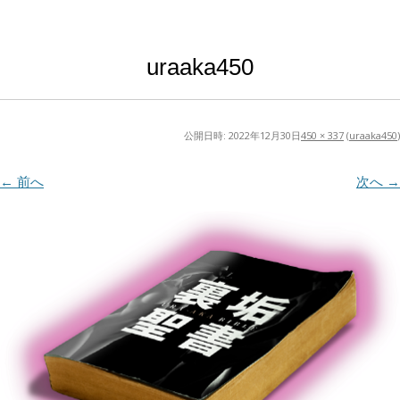
uraaka450
公開日時:
2022年12月30日
450 × 337
(
uraaka450
)
← 前へ
次へ →