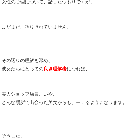
女性の心理について、話したつもりですが、
まだまだ、語りきれていません。
その辺りの理解を深め、
彼女たちにとっての
良き理解者
になれば、
美人ショップ店員、いや、
どんな場所で出会った美女からも、モテるようになります。
そうした、