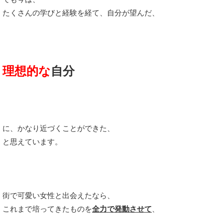
たくさんの学びと経験を経て、自分が望んだ、
理想的な
自分
に、かなり近づくことができた、
と思えています。
街で可愛い女性と出会えたなら、
これまで培ってきたものを
全力で発動させて
、