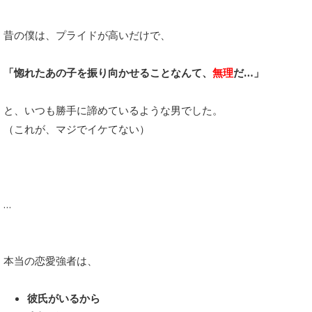
昔の僕は、プライドが高いだけで、
「惚れたあの子を振り向かせることなんて、
無理
だ…」
と、いつも勝手に諦めているような男でした。
（これが、マジでイケてない）
…
本当の恋愛強者は、
彼氏がいるから