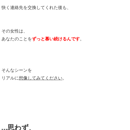
快く連絡先を交換してくれた後も、
その女性は、
あなたのことを
ずっと慕い続けるんです
。
そんなシーンを
リアルに
想像してみてください
。
…思わず、