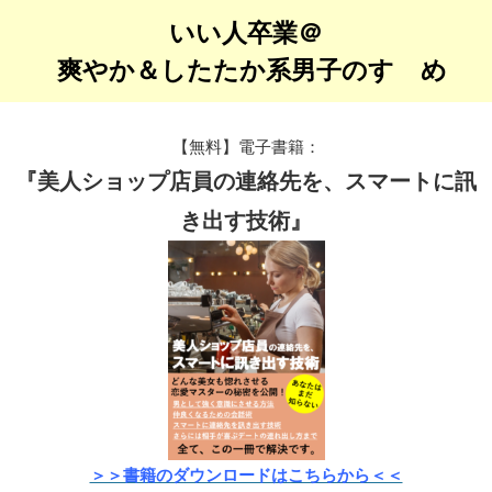
いい人卒業＠
爽やか＆したたか系男子のすゝめ
【無料】電子書籍：
『美人ショップ店員の連絡先を、スマートに訊
き出す技術』
＞＞書籍のダウンロードはこちらから＜＜