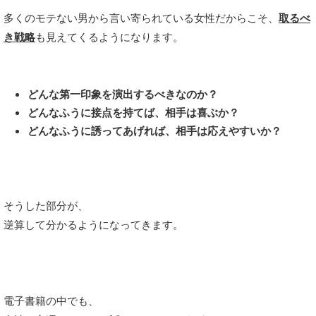
多くのモテない男から言い寄られている女性だからこそ、
取るべ
き戦略
も見えてくるようになります。
どんな第一印象を演出するべきなのか？
どんなふうに接点を持てば、相手は喜ぶか？
どんなふうに誘ってあげれば、相手は応えやすいか？
そうした部分が、
逆算して分かるようになってきます。
電子書籍の中でも、