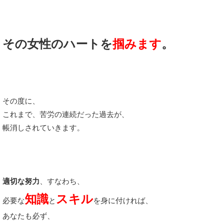
その女性のハートを
掴みます
。
その度に、
これまで、苦労の連続だった過去が、
帳消しされていきます。
適切な努力
、すなわち、
知識
スキル
必要な
と
を身に付ければ、
あなたも必ず、