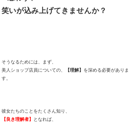
笑いが込み上げてきませんか？
そうなるためには、まず、
美人ショップ店員についての、
【理解】
を深める必要がありま
す。
彼女たちのことをたくさん知り、
【良き理解者】
となれば、