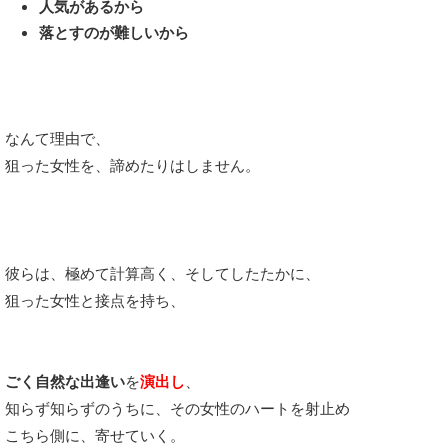
人気があるから
落とすのが難しいから
なんて理由で、
狙った女性を、諦めたりはしません。
彼らは、極めて計算高く、そしてしたたかに、
狙った女性と接点を持ち、
ごく自然な出逢い
を
演出し
、
知らず知らずのうちに、その女性のハートを射止め
こちら側に、寄せていく。