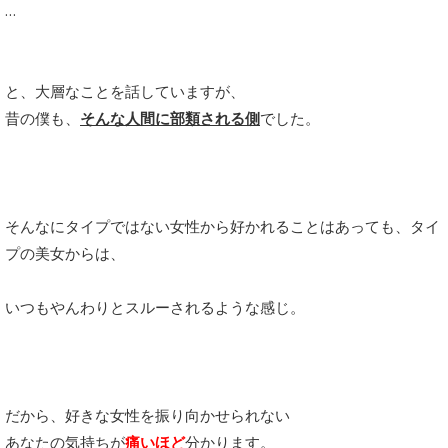
…
と、大層なことを話していますが、
昔の僕も、
そんな人間に部類される側
でした。
そんなにタイプではない女性から好かれることはあっても、タイ
プの美女からは、
いつもやんわりとスルーされるような感じ。
だから、好きな女性を振り向かせられない
あなたの気持ちが
痛いほど
分かります。