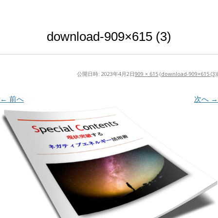
download-909×615 (3)
公開日時:
2023年4月2日
909 × 615
(
download-909×615 (3)
)
← 前へ
次へ →