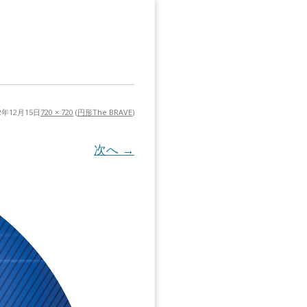
22年12月15日
720 × 720
(
円形The BRAVE
)
次へ →