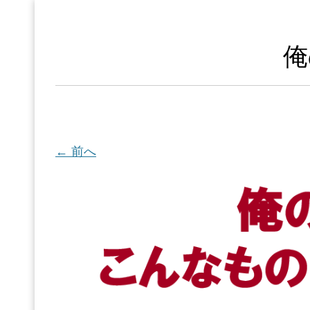
俺
← 前へ