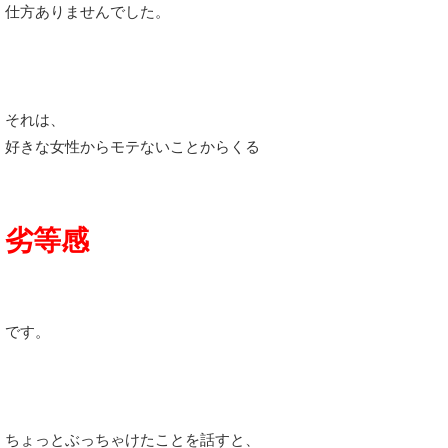
仕方ありませんでした。
それは、
好きな女性からモテないことからくる
劣等感
です。
ちょっとぶっちゃけたことを話すと、