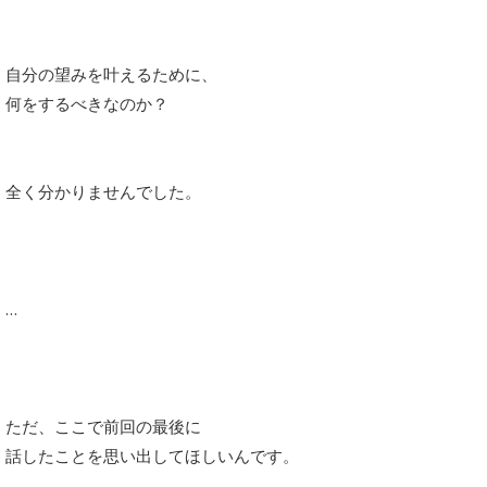
自分の望みを叶えるために、
何をするべきなのか？
全く分かりませんでした。
…
ただ、ここで前回の最後に
話したことを思い出してほしいんです。