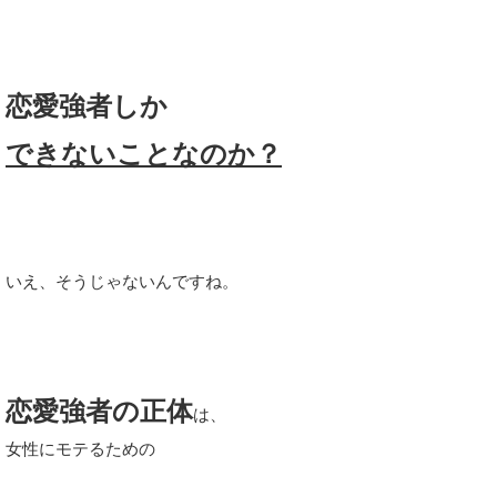
恋愛強者しか
できないこと
なのか？
いえ、そうじゃないんですね。
恋愛強者の正体
は、
女性にモテるための