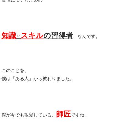
知識
スキル
の習得者
と
、なんです。
このことを、
僕は「ある人」から教わりました。
師匠
僕が今でも敬愛している、
ですね。