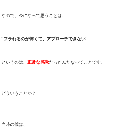
なので、今になって思うことは、
“フラれるのが怖くて、アプローチできない”
というのは、
正常な感覚
だったんだなってことです。
どういうことか？
当時の僕は、