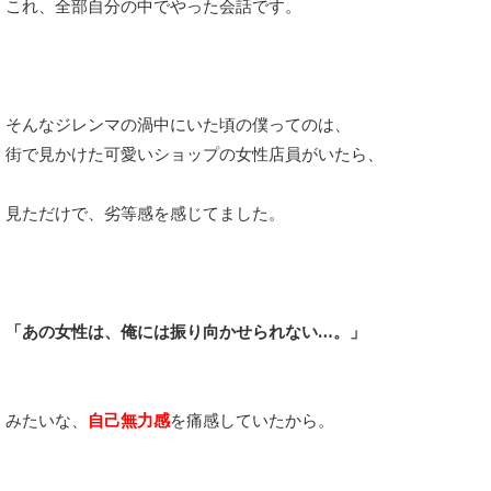
これ、全部自分の中でやった会話です。
そんなジレンマの渦中にいた頃の僕ってのは、
街で見かけた可愛いショップの女性店員がいたら、
見ただけで、劣等感を感じてました。
「あの女性は、俺には振り向かせられない…。」
みたいな、
自己無力感
を痛感していたから。