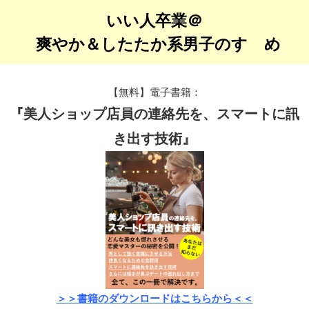
いい人卒業＠
爽やか＆したたか系男子のすゝめ
【無料】電子書籍：
『美人ショップ店員の連絡先を、スマートに訊
き出す技術』
＞＞書籍のダウンロードはこちらから＜＜