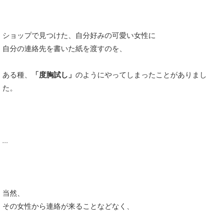
ショップで見つけた、自分好みの可愛い女性に
自分の連絡先を書いた紙を渡すのを、
ある種、
「度胸試し」
のようにやってしまったことがありまし
た。
…
当然、
その女性から連絡が来ることなどなく、