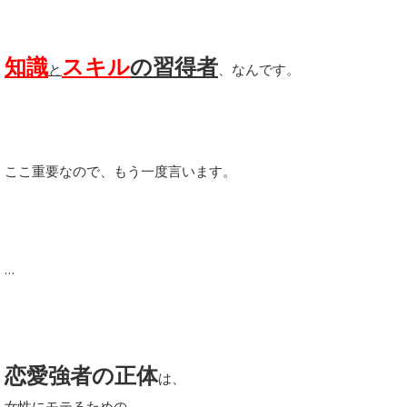
知識
スキル
の習得者
と
、なんです。
ここ重要なので、もう一度言います。
…
恋愛強者の正体
は、
女性にモテるための