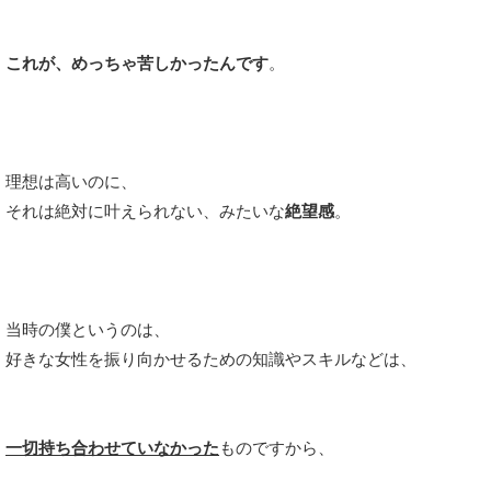
これが、めっちゃ苦しかったんです
。
理想は高いのに、
それは絶対に叶えられない、みたいな
絶望感
。
当時の僕というのは、
好きな女性を振り向かせるための知識やスキルなどは、
一切持ち合わせていなかった
ものですから、