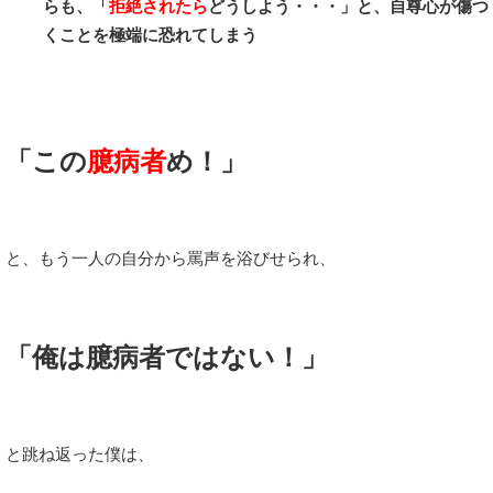
らも、「
拒絶されたら
どうしよう・・・」と、自尊心が傷つ
くことを極端に恐れてしまう
「この
臆病者
め！」
と、もう一人の自分から罵声を浴びせられ、
「俺は臆病者ではない！」
と跳ね返った僕は、