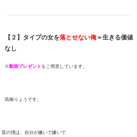
【２】タイプの女を
落とせない俺
＝生きる価値
なし
※
動画プレゼント
をご用意しています。
高橋りょうです。
昔の僕は、自分が嫌いで嫌いで