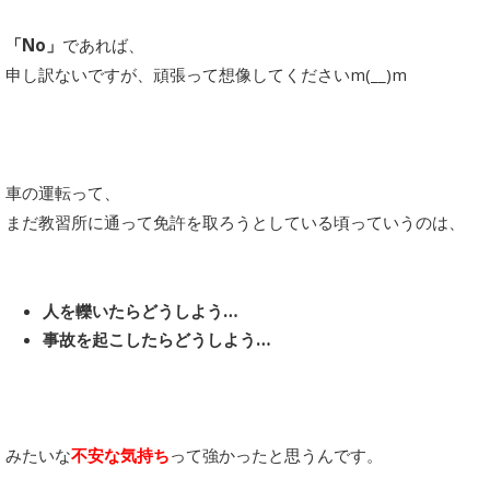
「No」
であれば、
申し訳ないですが、頑張って想像してくださいm(__)m
車の運転って、
まだ教習所に通って免許を取ろうとしている頃っていうのは、
人を轢いたらどうしよう…
事故を起こしたらどうしよう…
みたいな
不安な気持ち
って強かったと思うんです。