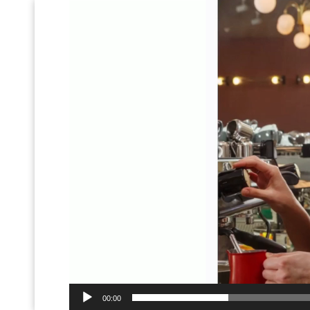
動
画
プ
レ
ー
ヤ
ー
00:00