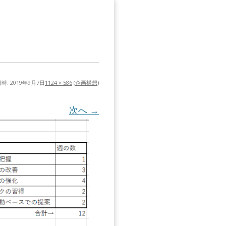
時:
2019年9月7日
1124 × 586
(
企画構想
)
次へ →