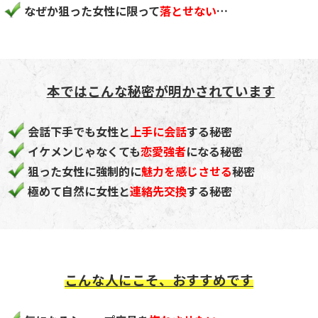
なぜか狙った女性に限って
落とせない
…
本ではこんな秘密が明かされています
会話下手でも女性と
上手に会話
する秘密
イケメンじゃなくても
恋愛強者
になる秘密
狙った女性に強制的に
魅力を感じさせる
秘密
極めて自然に女性と
連絡先交換
する秘密
こんな人にこそ、おすすめです